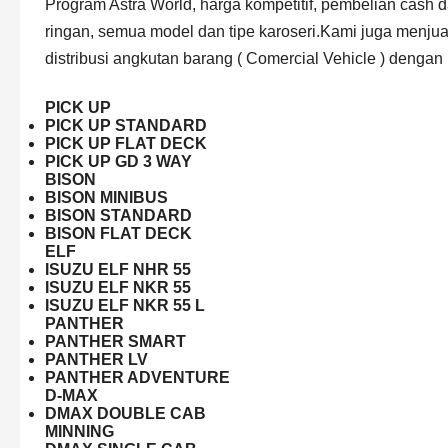
Program Astra World, harga kompetitif, pembelian cash
ringan, semua model dan tipe karoseri.Kami juga menjua
distribusi angkutan barang ( Comercial Vehicle ) dengan 
PICK UP
PICK UP STANDARD
PICK UP FLAT DECK
PICK UP GD 3 WAY
BISON
BISON MINIBUS
BISON STANDARD
BISON FLAT DECK
ELF
ISUZU ELF NHR 55
ISUZU ELF NKR 55
ISUZU ELF NKR 55 L
PANTHER
PANTHER SMART
PANTHER LV
PANTHER ADVENTURE
D-MAX
DMAX DOUBLE CAB
MINNING