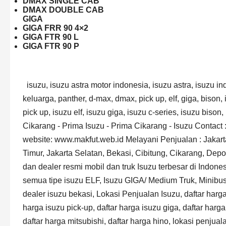
DMAX SINGLE CAB
DMAX DOUBLE CAB
GIGA
GIGA FRR 90 4×2
GIGA FTR 90 L
GIGA FTR 90 P
isuzu, isuzu astra motor indonesia, isuzu astra, isuzu indonesia, mesin diesel, irit, truck, suv, mobil keluarga, panther, d-max, dmax, pick up, elf, giga, bison, isuzu panther, isuzu d-max, isuzu dmax, isuzu pick up, isuzu elf, isuzu giga, isuzu c-series, isuzu bison, PT. Prima Putra Adi Wahana Show Room Isuzu Cikarang - Prima Isuzu - Prima Cikarang - Isuzu Contact : Telp 021-89113535 Fax 021-89113636 website: www.makfut.web.id Melayani Penjualan : Jakarta Utara, Jakarta Pusat, Jakarta Barat, Jakarta Timur, Jakarta Selatan, Bekasi, Cibitung, Cikarang, Depok,Cibubur, Cileungsi Kami adalah distributor dan dealer resmi mobil dan truk Isuzu terbesar di Indonesia, Astra Grup, menjual kendaraan merk Isuzu semua tipe isuzu ELF, Isuzu GIGA/ Medium Truk, Minibus Panther, dan Isuzu Pick-up,daftar harga isuzu, dealer isuzu bekasi, Lokasi Penjualan Isuzu, daftar harga isuzu elf, daftar harga isuzu panther, daftar harga isuzu pick-up, daftar harga isuzu giga, daftar harga isuzu elf minibus, daftar harga jual panther, daftar harga mitsubishi, daftar harga hino, lokasi penjualan isuzu, lokasi penjualan isuzu elf, lokasi penjualan isuzu elf box, lokasi penjualan isuzu engkel,Kredit Mobil Proses Cepat, DP dan Cicilan Ringan, daftar harga isuzu 2013,Isuzu panther, Isuzu bekasi, Isuzu astra, Isuzu elf, Isuzu pick-up, Isuzu cabang bekasi, Isuzu murah, Isuzu isuzu smart panther, Isuzu lv-ff, Isuzu bison, Isuzu d-max, Isuzu d-max rodeo, Isuzu microbus, Isuzu dump truck, Isuzu box, Isuzu bak, Isuzu ambulance, Isuzu 4x4, Isuzu NHR-55, Isuzu smart ff, Isuzu LV-G, Isuzu LV-ff, Isuzu adventure, Isuzu tourin, Isuzu grand touring, Isuzu euro z, Isuzu pick-up - lc standard, Isuzu pick up - flat deck, Isuzu pick up - GD 3 way, Isuzu d-max single cabin, Isuzu d-max double cabin, Isuzu d-max rodeo LS-MT, Isuzu d-max rodeo LS-AT, Isuzu NHR- 55 cc, Isuzu NHR - 55 CO, Isuzu NKR - 55 cc, Isuzu NKR - 55 co lwb, Isuzu NKR - 55 L, Isuzu NKR - 71 HD, Isuzu NHR - 55 microbus, Isuzu NKR - 55 mircrobus, Isuzu KR 55 microbus, Isuzu bison standar, Isuzu bison , Isuzu bison bc standar, Isuzu FR 90 q, isuzu ftr 90 l, isuzu ftr 90 p, isuzu fvr 34 l, isuzu fvr 34 s, isuzu fvm 34 q, isuzu fvm 34 w, isuzu fvz 34 p, isuzu bak kayu, isuzu box alumunium, isuzu box besi, isuzu bak besi, isuzu loss bak, isuzu wing box, isuzu dump, tangki, pemadam,microbus, isuzu bekasi, isuzu commercial, isuzu diesel, astra isuzu, bulan promosi, isuzu SUV, isuzu molen, isuzu LCV, isuzu dump truck, isuzu giga, isuzu 6 roda, mobil truck terbaik mobil diesel, mobil paling bandel, mobil spare part murah, mobil isuzu baru, kredit mobil isuzu, kredit mobil astra, kredit pick-up, kredit truk, kredit mobil cepat, kredit Dp 0%, kredit angsuran murah, kredit mobil isuzu elf, kredit isuzu giga, kredit isuzu bison, karoseri isuzu, mobil paling irit, mobil passenger muatan banyak, truk logistik, transportasi, mobil astra international, mobil cicilan murah, mobil cepat, mobil solar, mobil diesel, mobil teririt, mobil terlaris, mobil perusahaan, mobil cargo, angkutan umum, muatan banyak, mobil paling kuat, mobil untuk angkutan umum, muatan banyak, mobil paling kuat, mobil untuk angkutan umum, karoseri, daftar harga mobil isuzu, mobil muatan 10 orang, mobil barang, mobil 6 ban, truk isuzu, mobil isuzu giga, mobil isuzu bison, isuzu GSO, mobil isuzu panther, mobil murah isuzu, mobil panther, mobi syarat kredit mobil isuzu, cicilan mobil, mobil pick-up, mobil isuzu astra bekasi, mobil isuzu baru, isuzu IAMI, mobil astra isuzu, mobil panther baru, mobil elf, mobil isuzu commercial, mobil isuzu smart panther mobil isuzu LV, mobil isuzu LS, mobil isuzu adventure, mobil isuzu touring, mobil isuzu grand touring, mobil isuzu pick-up, mobil isuzu pick-up flat deck, mobil isuzu single cabin, mobil isuzu double cabin, mobil isuzu d-max rodeo, mobil isuzu rodeo LS-AT, mobil elf NHR - 55 cc, mobil elf NHR - 55 co, mobil elf NKR - 55 cc, mobil elf NKR - 55 co, mobil elf microbus , mobil isuzu elf microbus, mobil isuzu bison, mobil pick-up new bison, mobil isuzu giga f-series, mobil isuzu f series, mobil iklan isuzu, mobil truk terbaik, mobil passengers isuzu, mobil isuzu truck, mobil untuk perusahaan logistik, mobil isuzu operational, mobil perawatan murah, mobil sparepart mudah dicari, jual isuzu, isuzu murah, kredit murah isuzu, kredit mobil murah isuzu, dealer resmi isuzu, tukar tambah isuzu, dp murah isuzu, bunga ringan isuzu, promo isuzu, paket murah isuzu, PT.ASTRA INTERNATIONAL ISUZU, obral isuzu, isuzu center, isuzu pusat, dealer isuzu, isuzu penjualan, isuzu penjualan terbesar, isuzu terbesar, isuzu truck, paket 0% isuzu, dp 0% isuzu, service isuzu, isuzu jakarta, sparepart isuzu, bengkel isuzu, kontak service isuzu, layanan 24 jam isuzu, service 24 jam isuzu, service berkala isuzu, bengkel berjalan isuzu, home service isuzu, booking service isuzu, angsuran murah, isuzu iims, isuzu lcv, isuzu cv, made in isuzu, brosur isuzu, gambar isuzu, spesifikasi isuzu, isuzu irit, isuzu, dump load isuzu, film isuzu, picture isuzu, kredit isuzu, dp sangat murah, ac duckting, ac single blower, ac double blower, ac free blower, ac mini roof, car carrier, derek, logistik, storing, double cabin, single cabin, logo isuzu, bus, angkutan umum, muatan banyak, tangki air, solar,minyak cargo, isuzu 4 ban, 6 ban, 10 ban, crane, gybrid, dimensi isuzu, isuzu standard, isuzu nps, head tractor, isuzu molen, suku cadang, tukar tambah, isuzu built-up, spesifikasi, gambar, picture, new, ready stock, daftar harga, price_list, aksesoris, karoseri, terbesar, teririt, terlengkap, proses cepat, brosur, film, telpon, nomer telpon, terbaru, astra, launching, pameran, promo, dealer, showroom, event, bengkel, cabang, mesin, diesel, solar, katalog, 