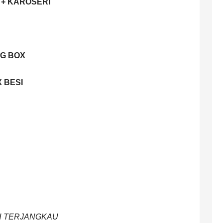
 + KAROSERI
NG BOX
X BESI
IH TERJANGKAU