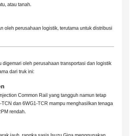
tu, atau tanah.
 oleh perusahaan logistik, terutama untuk distribusi
digemari oleh perusahaan transportasi dan logistik
a dari truk ini:
en
Injection Common Rail yang tangguh namun tetap
UZ1-TCN dan 6WG1-TCR mampu menghasilkan tenaga
RPM rendah.
jarak jauh, rangka sasis Isuzu Giga menggunakan