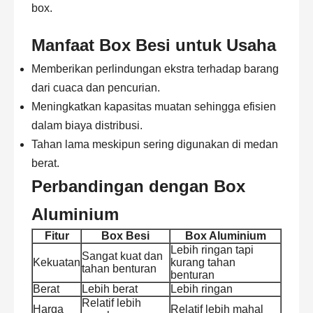
box.
Manfaat Box Besi untuk Usaha
Memberikan perlindungan ekstra terhadap barang
dari cuaca dan pencurian.
Meningkatkan kapasitas muatan sehingga efisien
dalam biaya distribusi.
Tahan lama meskipun sering digunakan di medan
berat.
Perbandingan dengan Box
Aluminium
Fitur
Box Besi
Box Aluminium
Lebih ringan tapi
Sangat kuat dan
Kekuatan
kurang tahan
tahan benturan
benturan
Berat
Lebih berat
Lebih ringan
Relatif lebih
Harga
Relatif lebih mahal