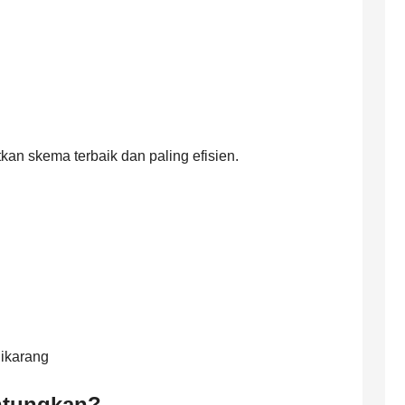
an skema terbaik dan paling efisien.
Cikarang
ntungkan?